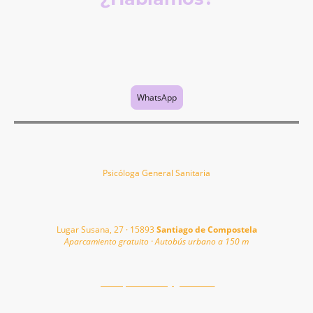
Si tienes alguna duda o crees que ha llegado el momento de empezar tu
proceso, puedes ponerte en contacto conmigo por WhatsApp, teléfono o
correo electrónico. Si en ese momento estoy en sesión, te responderé lo
antes posible.
WhatsApp
Talía Costa
Psicóloga General Sanitaria
Reaprender para sanar
Consulta en Santiago de Compostela
Lugar Susana, 27 · 15893
Santiago de Compostela
Aparcamiento gratuito · Autobús urbano a 150 m
644 958 375
psicoaprendizaxe@gmail.com
Registro Sanitario: C-15-005233